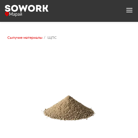
Марай
Сыпучие материалы
ЩПС