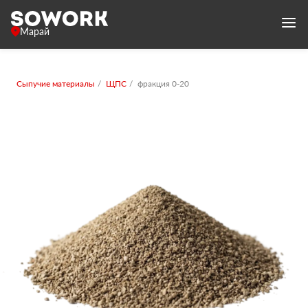
Марай
Сыпучие материалы
ЩПС
фракция 0-20