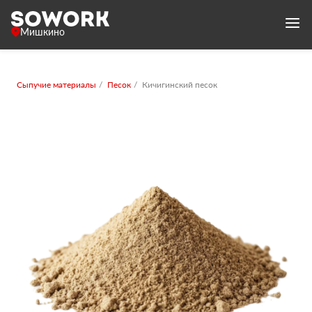
Мишкино
Сыпучие материалы
Песок
Кичигинский песок