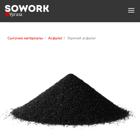
Ургаза
Сыпучие материалы
Асфальт
Горячий асфальт