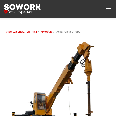
Верхнеуральск
Аренда спец.техники
Ямобур
Установка опоры