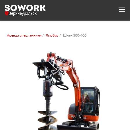
Верхнеуральск
Аренда спец.техники
Ямобур
Шнек 300-400