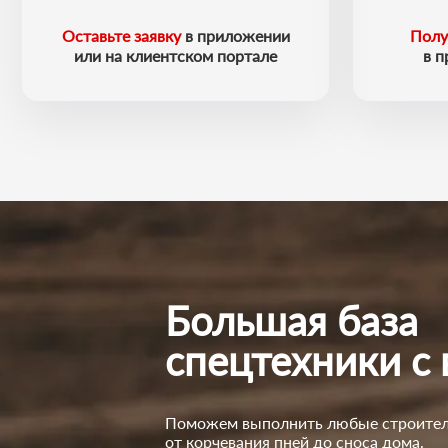
Оставьте заявку
в приложении
Полу
или на клиентском портале
в 
Большая база
спецтехники с
Поможем выполнить любые строител
от корчевания пней до сноса дома.