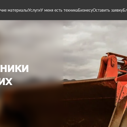
чие материалы
Услуги
У меня есть техника
Бизнесу
Оставить заявку
Б
хники
их