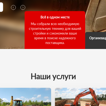
Всё в одном месте
Мы собрали всю необходимую
строительную технику для вашей
стройки и сэкономили ваше
время в поиске надежного
Организац
поставщика.
Мы д
выполнени
ответств
что погруз
как для
выполнил
Наши услуги
зада