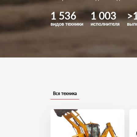
1 536
1 003
>
видов техники
исполнителя
вып
Вся техника