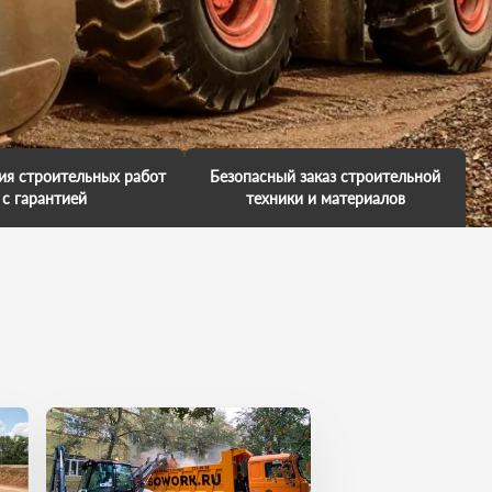
ия строительных работ
Безопасный заказ строительной
с гарантией
техники и материалов
аем гарантию на
Мы обещаем, что к вам приедет
е работ и несем за это
профессионал. У него есть
енность. Мы обещаем,
большой опыт выполненных
имся в ваш объект, так
работ. Каждая техника обслужена
 нас важно, чтобы вы
и исправна. Он умеет все сделать
и свои поставленные
на отлично. И вы останетесь в
чи точно в срок.
хорошем настроении!