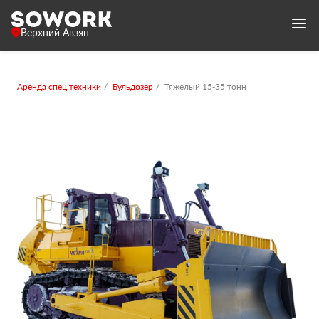
Верхний Авзян
Аренда спец.техники
Бульдозер
Тяжелый 15-35 тонн