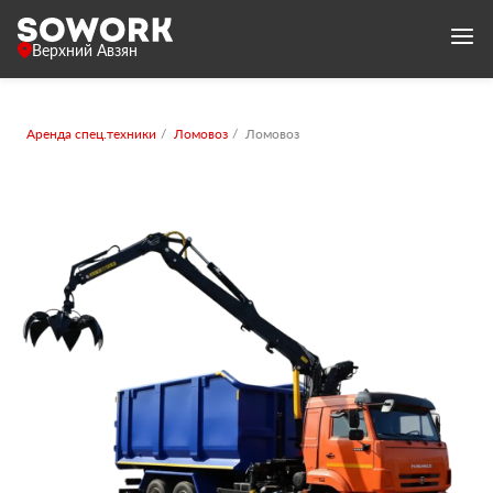
Верхний Авзян
Аренда спец.техники
Ломовоз
Ломовоз