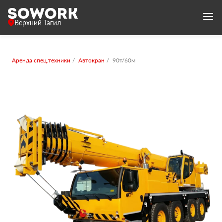
Верхний Тагил
Аренда спец.техники
Автокран
90т/60м