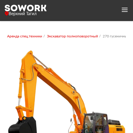
Верхний Тагил
Аренда спец.техники
Экскаватор полноповоротный
270 гусеничный с