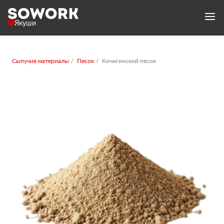
Якуши
Сыпучие материалы
Песок
Кичигинский песок