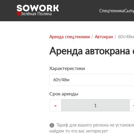
Спецтехника
Сыпу
Зелёная Поляна
Аренда спец.техники
Автокран
60т/48м
Аренда автокрана
Характеристики
60т/48м
Срок аренды
-
Тариф для вашего региона не установле
найдем то что вас интересует