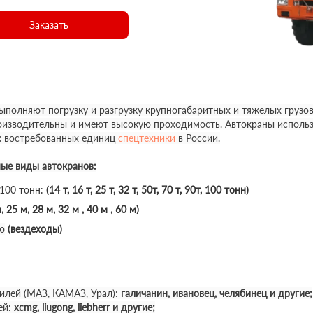
Заказать
полняют погрузку и разгрузку крупногабаритных и тяжелых грузов
роизводительны и имеют высокую проходимость. Автокраны использ
х востребованных единиц
спецтехники
в России.
ные виды автокранов:
 100 тонн:
(14 т, 16 т, 25 т, 32 т, 50т, 70 т, 90т, 100 тонн)
, 25 м, 28 м, 32 м , 40 м , 60 м)
ю
(вездеходы)
илей (МАЗ, КАМАЗ, Урал):
галичанин, ивановец, челябинец и другие;
ей:
xcmg, liugong, liebherr и другие;