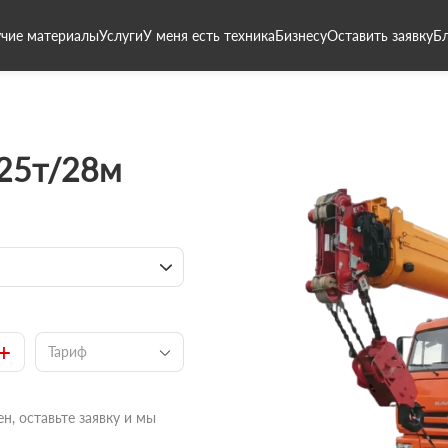
чие материалы
Услуги
У меня есть техника
Бизнесу
Оставить заявку
Б
 25т/28м
+
Тариф
н, оставьте заявку и мы