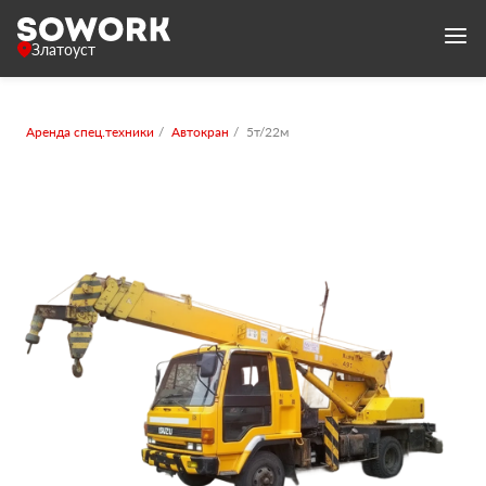
Златоуст
Аренда спец.техники
Автокран
5т/22м