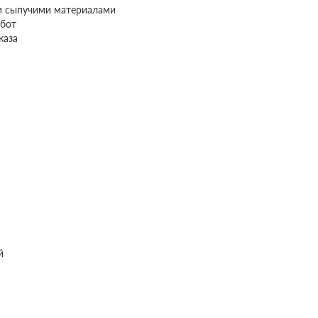
и сыпучими материалами
бот
каза
й