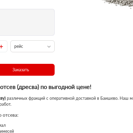
+
рейс
Заказать
тсев (дресва) по выгодной цене!
ву)
различных фракций с оперативной доставкой в Баишево. Наш м
работ.
 отсева:
иал
римесей