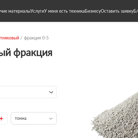
чие материалы
Услуги
У меня есть техника
Бизнесу
Оставить заявку
Б
стняковый
фракция 0-5
вый фракция
+
тонна