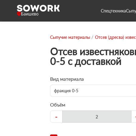
Спецтехника
Сыпу
Баишево
Сыпучие материалы
Отсев (дресва) изве
Отсев известняко
0-5 с доставкой
Вид материала
фракция 0-5
Объём
-