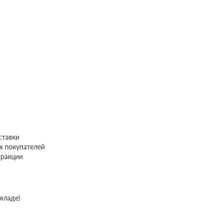
ставки
х покупателей
фракции
складе)