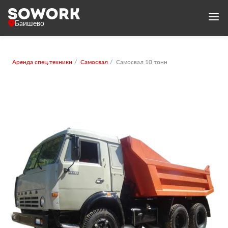
Баишево
Аренда спец.техники
Самосвал
Самосвал 10 тонн