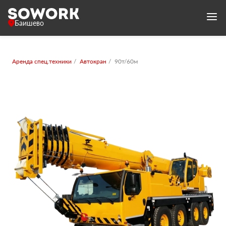
Баишево
Аренда спец.техники
Автокран
90т/60м