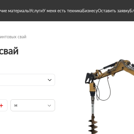
чие материалы
Услуги
У меня есть техника
Бизнесу
Оставить заявку
Б
интовых свай
свай
+
м