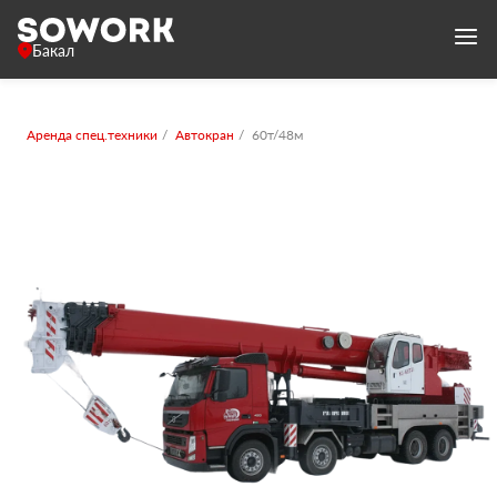
Бакал
Аренда спец.техники
Автокран
60т/48м