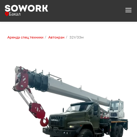
Бакал
Аренда спец.техники
Автокран
32т/33м