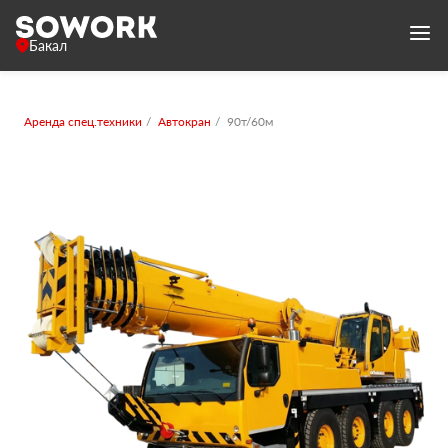
Бакал
Аренда спец.техники
Автокран
90т/60м