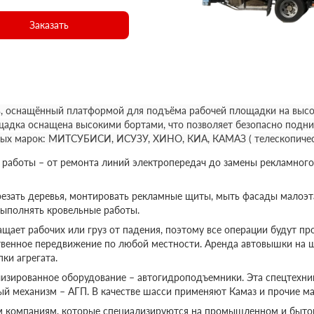
Заказать
, оснащённый платформой для подъёма рабочей площадки на высот
щадка оснащена высокими бортами, что позволяет безопасно подни
ных марок: МИТСУБИСИ, ИСУЗУ, ХИНО, КИА, КАМАЗ ( телескопичес
аботы – от ремонта линий электропередач до замены рекламного
езать деревья, монтировать рекламные щиты, мыть фасады малоэт
выполнять кровельные работы.
ает рабочих или груз от падения, поэтому все операции будут пр
твенное передвижение по любой местности. Аренда автовышки на 
ки агрегата.
изированное оборудование – автогидроподъемники. Эта спецтехник
ый механизм – АГП. В качестве шасси применяют Камаз и прочие ма
м компаниям, которые специализируются на промышленном и бытов