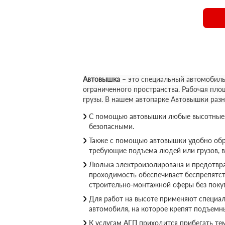
Автовышка
– это специальный автомобиль
ограниченного пространства. Рабочая пло
грузы. В нашем автопарке Автовышки раз
С помощью автовышки любые высотные р
безопасными.
Также с помощью автовышки удобно обр
требующие подъема людей или грузов, 
Люлька электроизолирована и предотвращ
проходимость обеспечивает беспрепятс
строительно-монтажной сферы без покуп
Для работ на высоте применяют специал
автомобиля, на которое крепят подъемн
К услугам АГП приходится прибегать те