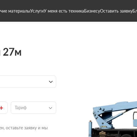
чие материалы
Услуги
У меня есть техника
Бизнесу
Оставить заявку
Б
 27м
+
Тариф
н, оставьте заявку и мы