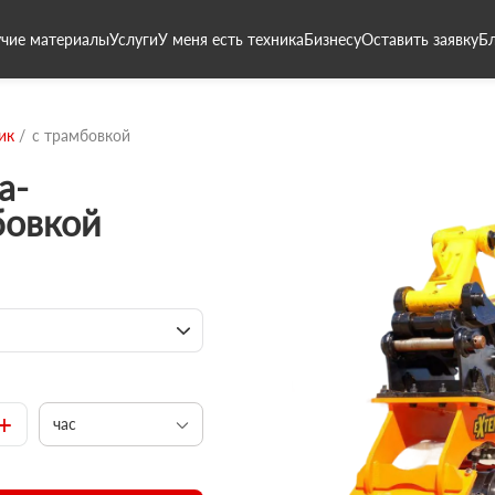
чие материалы
Услуги
У меня есть техника
Бизнесу
Оставить заявку
Б
ик
с трамбовкой
а-
бовкой
+
час