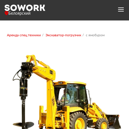
Белоярский
Аренда спец.техники
Экскаватор-погрузчик
с ямобуром