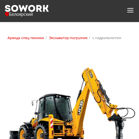
Белоярский
Аренда спец.техники
Экскаватор-погрузчик
с гидромолотом