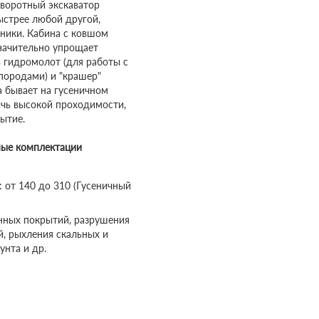
оворотный экскаватор
ыстрее любой другой,
ники. Кабина с ковшом
значительно упрощает
ь гидромолот (для работы с
породами) и "крашер"
а бывает на гусеничном
ичь высокой проходимости,
ытие.
ные комплектации
 от 140 до 310 (Гусеничный
нных покрытий, разрушения
, рыхления скальных и
унта и др.