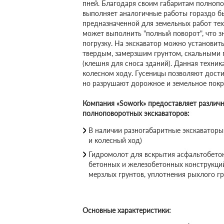
пней. Благодаря своим габаритам полноп
выполняет аналогичные работы гораздо б
предназначенной для земельных работ тех
может выполнить "полный поворот", что 
погрузку. На экскаватор можно установит
твердым, замерзшим грунтом, скальными 
(клешня для сноса зданий). Данная техник
колесном ходу. Гусеницы позволяют дост
но разрушают дорожное и земельное покр
Компания «Sowork» предоставляет различ
полноповоротных экскаваторов:
В наличии разногабаритные экскаваторы:
и колесный ход)
Гидромолот для вскрытия асфальтобето
бетонных и железобетонных конструкций
мерзлых грунтов, уплотнения рыхлого гр
Основные характеристики: