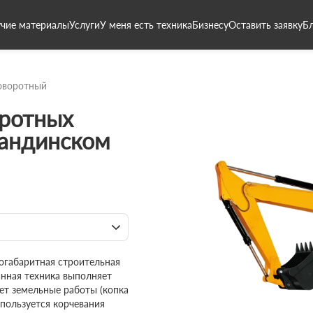
чие материалы
Услуги
У меня есть техника
Бизнесу
Оставить заявку
Б
оворотный
ротных
гандинском
огабаритная строительная
анная техника выполняет
ет земельные работы (копка
спользуется корчевания