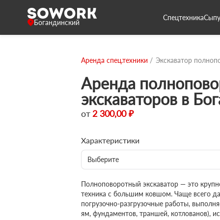
Спецтехника
Сыпу
Богандинский
Аренда спец.техники
Экскаватор полноп
Аренда полнопово
экскаваторов в Бо
от
2 300,00 ₽
Характеристики
Выберите
Полноповоротный экскаватор — это крупн
техника с большим ковшом. Чаще всего д
погрузочно-разгрузочные работы, выполня
ям, фундаментов, траншей, котлованов), и