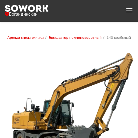
Богандинский
Аренда спец.техники
Экскаватор полноповоротный
140 колёсный с к