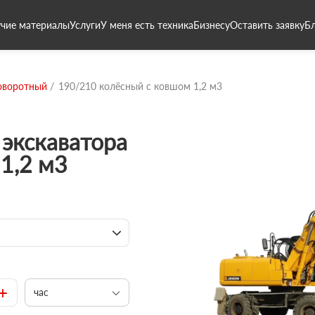
чие материалы
Услуги
У меня есть техника
Бизнесу
Оставить заявку
Б
оворотный
190/210 колёсный с ковшом 1,2 м3
экскаватора
1,2 м3
+
час