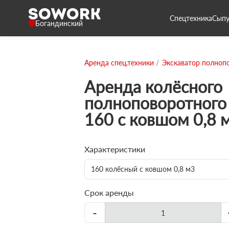
Спецтехника
Сыпу
Богандинский
Аренда спец.техники
Экскаватор полноп
Аренда колёсного
полноповоротного 
160 с ковшом 0,8 
Характеристики
160 колёсный с ковшом 0,8 м3
Срок аренды
-