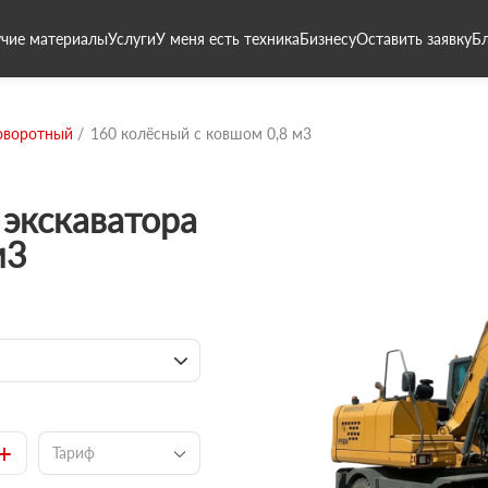
чие материалы
Услуги
У меня есть техника
Бизнесу
Оставить заявку
Б
оворотный
160 колёсный с ковшом 0,8 м3
экскаватора
м3
+
Тариф