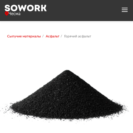
Чесма
Сыпучие материалы
Асфальт
Горячий асфальт