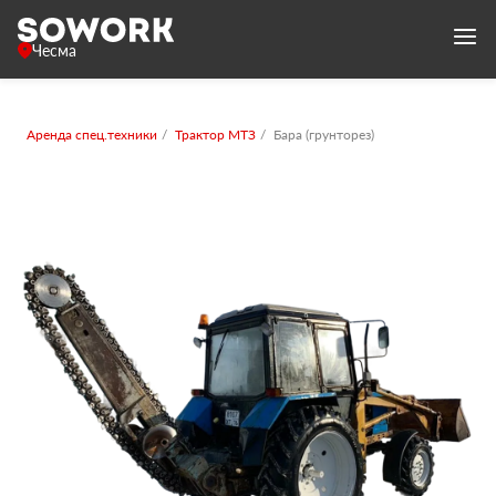
Чесма
Аренда спец.техники
Трактор МТЗ
Бара (грунторез)