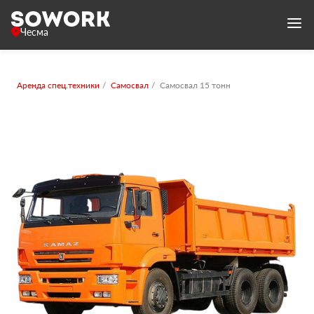
Чесма
Аренда спец.техники
Самосвал
Самосвал 15 тонн