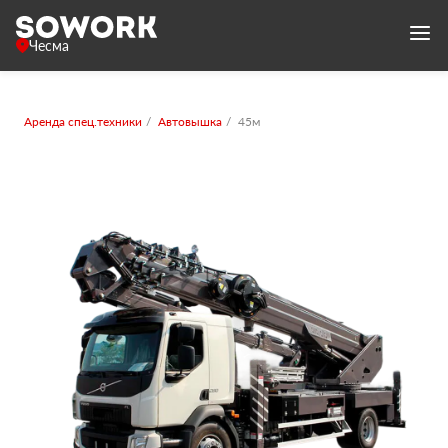
Чесма
Аренда спец.техники
Автовышка
45м