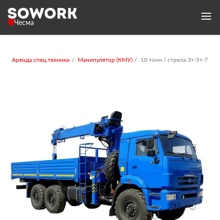
Чесма
Аренда спец.техники
Манипулятор (КМУ)
10 тонн / стрела 3т-5т-7т