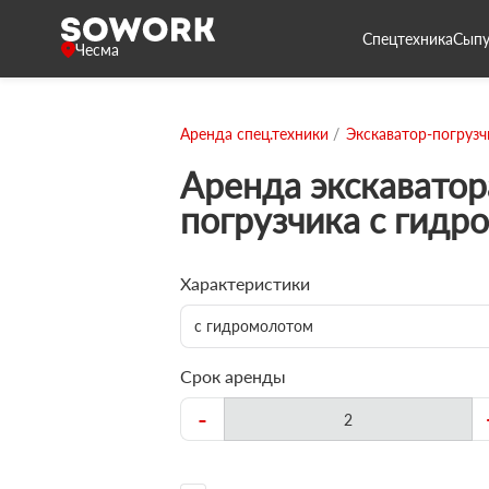
Спецтехника
Сыпу
Чесма
Аренда спец.техники
Экскаватор-погрузч
Аренда экскаватор
погрузчика с гидр
Характеристики
с гидромолотом
Срок аренды
-