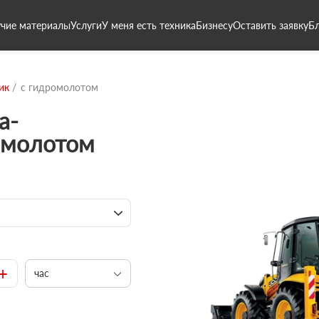
чие материалы
Услуги
У меня есть техника
Бизнесу
Оставить заявку
Б
ик
с гидромолотом
а-
омолотом
+
час