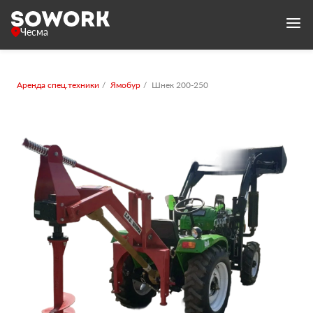
Чесма
Аренда спец.техники
Ямобур
Шнек 200-250