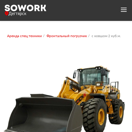
Дегтярск
Аренда спец.техники
Фронтальный погрузчик
с ковшом 2 куб.м.