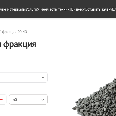
чие материалы
Услуги
У меня есть техника
Бизнесу
Оставить заявку
Б
фракция 20-40
 фракция
+
м3