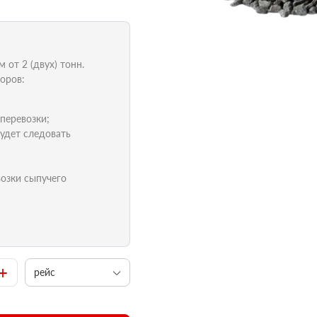
от 2 (двух) тонн.
оров:
 перевозки;
удет следовать
возки сыпучего
+
рейс