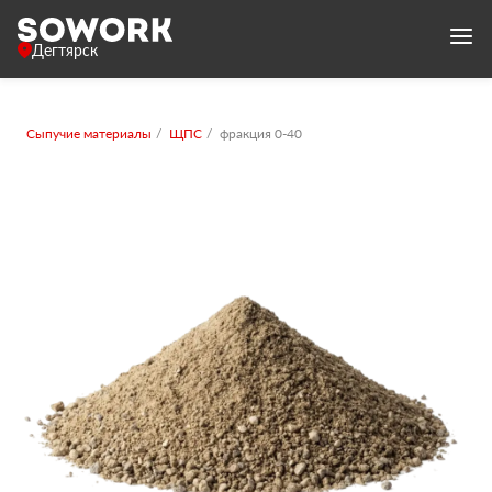
Дегтярск
Сыпучие материалы
ЩПС
фракция 0-40