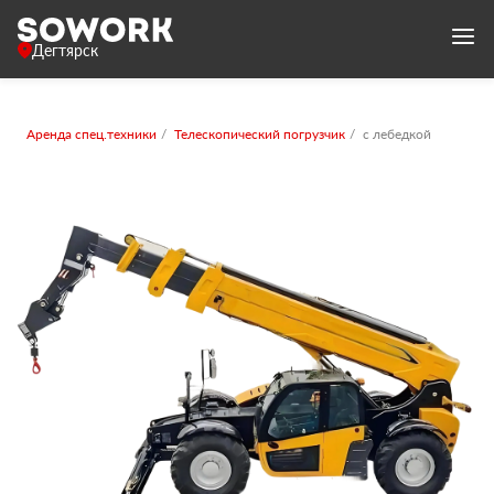
Дегтярск
Аренда спец.техники
Телескопический погрузчик
с лебедкой