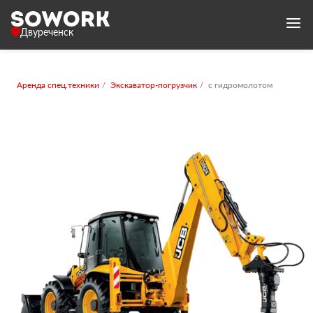
Двуреченск
Аренда спец.техники
Экскаватор-погрузчик
с гидромолотом