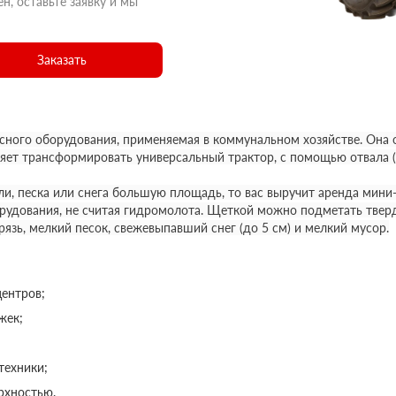
н, оставьте заявку и мы
Заказать
есного оборудования, применяемая в коммунальном хозяйстве. Она 
ет трансформировать универсальный трактор, с помощью отвала (п
и, песка или снега большую площадь, то вас выручит аренда мини
рудования, не считая гидромолота. Щеткой можно подметать тверд
язь, мелкий песок, свежевыпавший снег (до 5 см) и мелкий мусор.
центров;
жек;
техники;
рхностью.