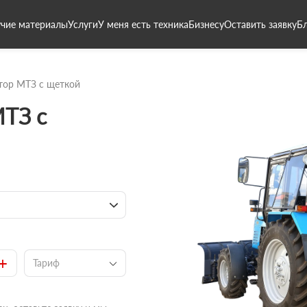
чие материалы
Услуги
У меня есть техника
Бизнесу
Оставить заявку
Б
тор МТЗ с щеткой
МТЗ с
+
Тариф