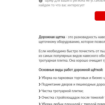
Тариф для вашего региона не установле
найдем то что вас интересует
Дорожная щетка
- это разновидность нав
щеточному оборудованию, которое позволя
Если необходимо быстро почистить от пыл
из самых популярных видов навесного обо
тротуарная плитка. Она хорошо очищает гр
Основные виды работ дорожной щёткой:
Уборка на парковках торговых и бизнес-
Подметание дворов и пешеходных доро
Чистка тротуарной плитки;
Очистка стройплощадок после тяжелой 
Уборка любых площадей с твердой пове