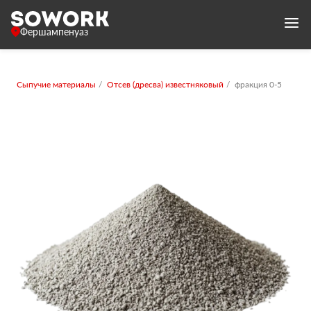
Фершампенуаз
Сыпучие материалы
Отсев (дресва) известняковый
фракция 0-5