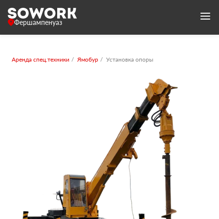
Фершампенуаз
Аренда спец.техники
Ямобур
Установка опоры