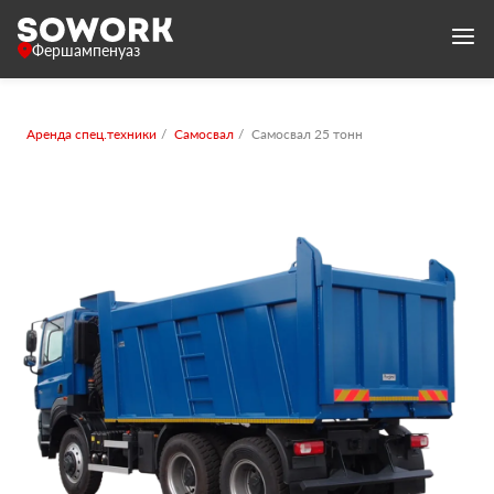
Фершампенуаз
Аренда спец.техники
Самосвал
Самосвал 25 тонн