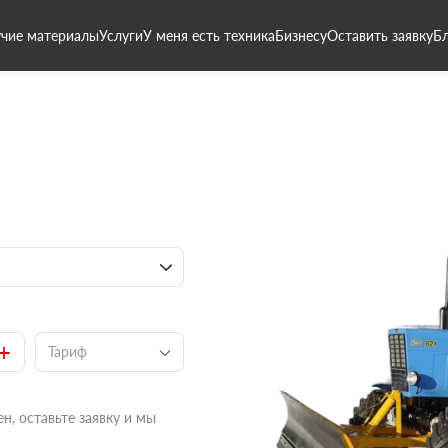
чие материалы
Услуги
У меня есть техника
Бизнесу
Оставить заявку
Б
+
Тариф
н, оставьте заявку и мы