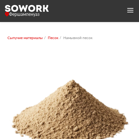
Фершампенуаз
Сыпучие материалы
Песок
Намывной песок