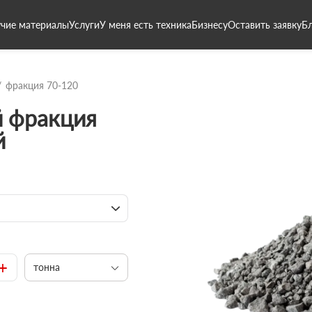
чие материалы
Услуги
У меня есть техника
Бизнесу
Оставить заявку
Б
фракция 70-120
 фракция
й
+
тонна