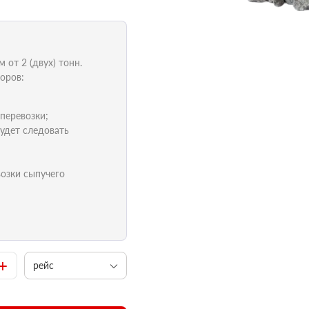
от 2 (двух) тонн.
оров:
 перевозки;
удет следовать
возки сыпучего
+
рейс