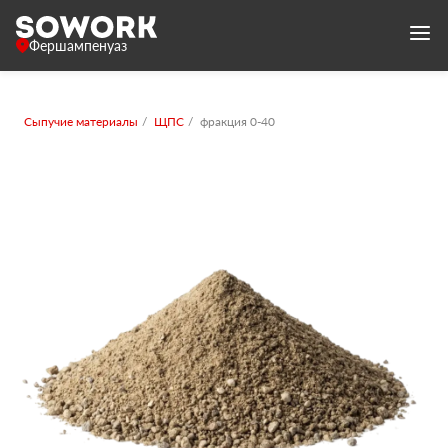
Фершампенуаз
Сыпучие материалы
ЩПС
фракция 0-40